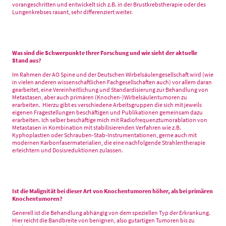
vorangeschritten und entwickelt sich z.B. in der Brustkrebstherapie oder des
Lungenkrebses rasant, sehr differenziert weiter.
Was sind die Schwerpunkte Ihrer Forschung und wie sieht der aktuelle
Stand aus?
Im Rahmen der AO Spine und der Deutschen Wirbelsäulengesellschaft wird (wie
in vielen anderen wissenschaftlichen Fachgesellschaften auch) vor allem daran
gearbeitet, eine Vereinheitlichung und Standardisierung zur Behandlung von
Metastasen, aber auch primären (Knochen-)Wirbelsäulentumoren zu
erarbeiten. Hierzu gibt es verschiedene Arbeitsgruppen die sich mit jeweils
eigenen Fragestellungen beschäftigen und Publikationen gemeinsam dazu
erarbeiten. Ich selber beschäftige mich mit Radiofrequenztumorablation von
Metastasen in Kombination mit stabilisierenden Verfahren wie z.B.
Kyphoplastien oder Schrauben-Stab-Instrumentationen, gerne auch mit
modernen Karbonfasermaterialien, die eine nachfolgende Strahlentherapie
erleichtern und Dosisreduktionen zulassen.
Ist die Malignität bei dieser Art von Knochentumoren höher, als bei primären
Knochentumoren?
Generell ist die Behandlung abhängig von dem speziellen Typ der Erkrankung.
Hier reicht die Bandbreite von benignen, also gutartigen Tumoren bis zu