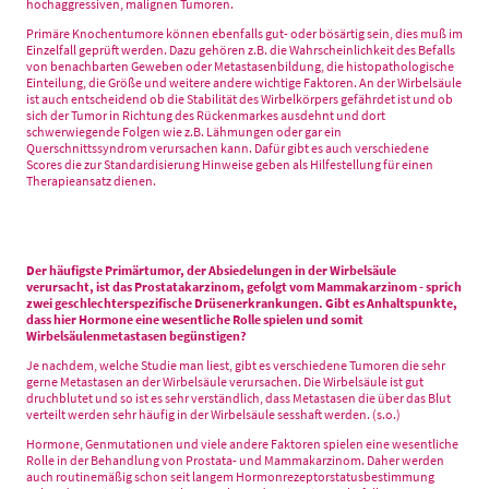
hochaggressiven, malignen Tumoren.
Primäre Knochentumore können ebenfalls gut- oder bösärtig sein, dies muß im
Einzelfall geprüft werden. Dazu gehören z.B. die Wahrscheinlichkeit des Befalls
von benachbarten Geweben oder Metastasenbildung, die histopathologische
Einteilung, die Größe und weitere andere wichtige Faktoren. An der Wirbelsäule
ist auch entscheidend ob die Stabilität des Wirbelkörpers gefährdet ist und ob
sich der Tumor in Richtung des Rückenmarkes ausdehnt und dort
schwerwiegende Folgen wie z.B. Lähmungen oder gar ein
Querschnittssyndrom verursachen kann. Dafür gibt es auch verschiedene
Scores die zur Standardisierung Hinweise geben als Hilfestellung für einen
Therapieansatz dienen.
Der häufigste Primärtumor, der Absiedelungen in der Wirbelsäule
verursacht, ist das Prostatakarzinom, gefolgt vom Mammakarzinom - sprich
zwei geschlechterspezifische Drüsenerkrankungen. Gibt es Anhaltspunkte,
dass hier Hormone eine wesentliche Rolle spielen und somit
Wirbelsäulenmetastasen begünstigen?
Je nachdem, welche Studie man liest, gibt es verschiedene Tumoren die sehr
gerne Metastasen an der Wirbelsäule verursachen. Die Wirbelsäule ist gut
druchblutet und so ist es sehr verständlich, dass Metastasen die über das Blut
verteilt werden sehr häufig in der Wirbelsäule sesshaft werden. (s.o.)
Hormone, Genmutationen und viele andere Faktoren spielen eine wesentliche
Rolle in der Behandlung von Prostata- und Mammakarzinom. Daher werden
auch routinemäßig schon seit langem Hormonrezeptorstatusbestimmung