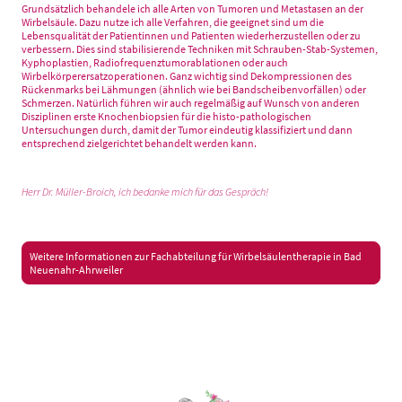
Grundsätzlich behandele ich alle Arten von Tumoren und Metastasen an der
Wirbelsäule. Dazu nutze ich alle Verfahren, die geeignet sind um die
Lebensqualität der Patientinnen und Patienten wiederherzustellen oder zu
verbessern. Dies sind stabilisierende Techniken mit Schrauben-Stab-Systemen,
Kyphoplastien, Radiofrequenztumorablationen oder auch
Wirbelkörperersatzoperationen. Ganz wichtig sind Dekompressionen des
Rückenmarks bei Lähmungen (ähnlich wie bei Bandscheibenvorfällen) oder
Schmerzen. Natürlich führen wir auch regelmäßig auf Wunsch von anderen
Disziplinen erste Knochenbiopsien für die histo-pathologischen
Untersuchungen durch, damit der Tumor eindeutig klassifiziert und dann
entsprechend zielgerichtet behandelt werden kann.
Herr Dr. Müller-Broich, ich bedanke mich für das Gespräch!
Weitere Informationen zur Fachabteilung für Wirbelsäulentherapie in Bad
Neuenahr-Ahrweiler