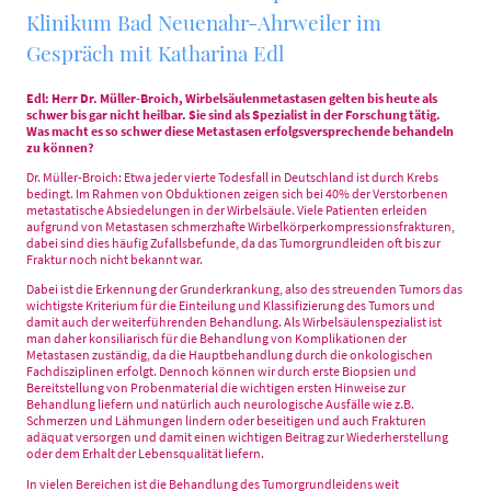
Klinikum Bad Neuenahr-Ahrweiler im
Gespräch mit Katharina Edl
Edl: Herr Dr. Müller-Broich, Wirbelsäulenmetastasen gelten bis heute als
schwer bis gar nicht heilbar. Sie sind als Spezialist in der Forschung tätig.
Was macht es so schwer diese Metastasen erfolgsversprechende behandeln
zu können?
Dr. Müller-Broich: Etwa jeder vierte Todesfall in Deutschland ist durch Krebs
bedingt. Im Rahmen von Obduktionen zeigen sich bei 40% der Verstorbenen
metastatische Absiedelungen in der Wirbelsäule. Viele Patienten erleiden
aufgrund von Metastasen schmerzhafte Wirbelkörperkompressionsfrakturen,
dabei sind dies häufig Zufallsbefunde, da das Tumorgrundleiden oft bis zur
Fraktur noch nicht bekannt war.
Dabei ist die Erkennung der Grunderkrankung, also des streuenden Tumors das
wichtigste Kriterium für die Einteilung und Klassifizierung des Tumors und
damit auch der weiterführenden Behandlung. Als Wirbelsäulenspezialist ist
man daher konsiliarisch für die Behandlung von Komplikationen der
Metastasen zuständig, da die Hauptbehandlung durch die onkologischen
Fachdisziplinen erfolgt. Dennoch können wir durch erste Biopsien und
Bereitstellung von Probenmaterial die wichtigen ersten Hinweise zur
Behandlung liefern und natürlich auch neurologische Ausfälle wie z.B.
Schmerzen und Lähmungen lindern oder beseitigen und auch Frakturen
adäquat versorgen und damit einen wichtigen Beitrag zur Wiederherstellung
oder dem Erhalt der Lebensqualität liefern.
In vielen Bereichen ist die Behandlung des Tumorgrundleidens weit