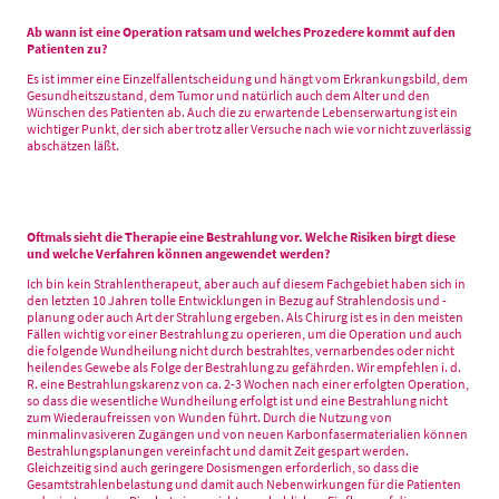
Ab wann ist eine Operation ratsam und welches Prozedere kommt auf den
Patienten zu?
Es ist immer eine Einzelfallentscheidung und hängt vom Erkrankungsbild, dem
Gesundheitszustand, dem Tumor und natürlich auch dem Alter und den
Wünschen des Patienten ab. Auch die zu erwartende Lebenserwartung ist ein
wichtiger Punkt, der sich aber trotz aller Versuche nach wie vor nicht zuverlässig
abschätzen läßt.
Oftmals sieht die Therapie eine Bestrahlung vor. Welche Risiken birgt diese
und welche Verfahren können angewendet werden?
Ich bin kein Strahlentherapeut, aber auch auf diesem Fachgebiet haben sich in
den letzten 10 Jahren tolle Entwicklungen in Bezug auf Strahlendosis und -
planung oder auch Art der Strahlung ergeben. Als Chirurg ist es in den meisten
Fällen wichtig vor einer Bestrahlung zu operieren, um die Operation und auch
die folgende Wundheilung nicht durch bestrahltes, vernarbendes oder nicht
heilendes Gewebe als Folge der Bestrahlung zu gefährden. Wir empfehlen i. d.
R. eine Bestrahlungskarenz von ca. 2-3 Wochen nach einer erfolgten Operation,
so dass die wesentliche Wundheilung erfolgt ist und eine Bestrahlung nicht
zum Wiederaufreissen von Wunden führt. Durch die Nutzung von
minmalinvasiveren Zugängen und von neuen Karbonfasermaterialien können
Bestrahlungsplanungen vereinfacht und damit Zeit gespart werden.
Gleichzeitig sind auch geringere Dosismengen erforderlich, so dass die
Gesamtstrahlenbelastung und damit auch Nebenwirkungen für die Patienten