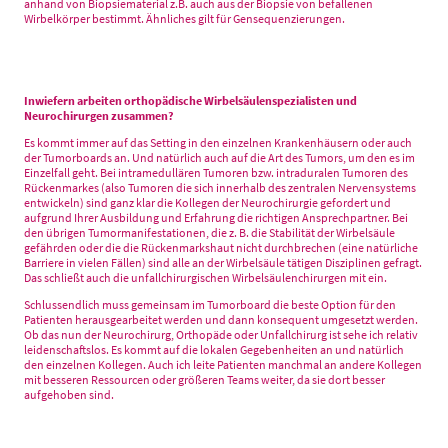
anhand von Biopsiematerial z.B. auch aus der Biopsie von befallenen
Wirbelkörper bestimmt. Ähnliches gilt für Gensequenzierungen.
Inwiefern arbeiten orthopädische Wirbelsäulenspezialisten und
Neurochirurgen zusammen?
Es kommt immer auf das Setting in den einzelnen Krankenhäusern oder auch
der Tumorboards an. Und natürlich auch auf die Art des Tumors, um den es im
Einzelfall geht. Bei intramedullären Tumoren bzw. intraduralen Tumoren des
Rückenmarkes (also Tumoren die sich innerhalb des zentralen Nervensystems
entwickeln) sind ganz klar die Kollegen der Neurochirurgie gefordert und
aufgrund Ihrer Ausbildung und Erfahrung die richtigen Ansprechpartner. Bei
den übrigen Tumormanifestationen, die z. B. die Stabilität der Wirbelsäule
gefährden oder die die Rückenmarkshaut nicht durchbrechen (eine natürliche
Barriere in vielen Fällen) sind alle an der Wirbelsäule tätigen Disziplinen gefragt.
Das schließt auch die unfallchirurgischen Wirbelsäulenchirurgen mit ein.
Schlussendlich muss gemeinsam im Tumorboard die beste Option für den
Patienten herausgearbeitet werden und dann konsequent umgesetzt werden.
Ob das nun der Neurochirurg, Orthopäde oder Unfallchirurg ist sehe ich relativ
leidenschaftslos. Es kommt auf die lokalen Gegebenheiten an und natürlich
den einzelnen Kollegen. Auch ich leite Patienten manchmal an andere Kollegen
mit besseren Ressourcen oder größeren Teams weiter, da sie dort besser
aufgehoben sind.